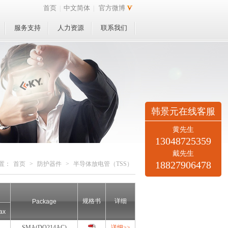
首页
中文简体
官方微博
|
|
服务支持
人力资源
联系我们
韩景元在线客服
黄先生
13048725359
戴先生
18827906478
置：
首页
>
防护器件
>
半导体放电管（TSS）
规格书
详细
Package
ax
SMA(DO214AC)
详细>>