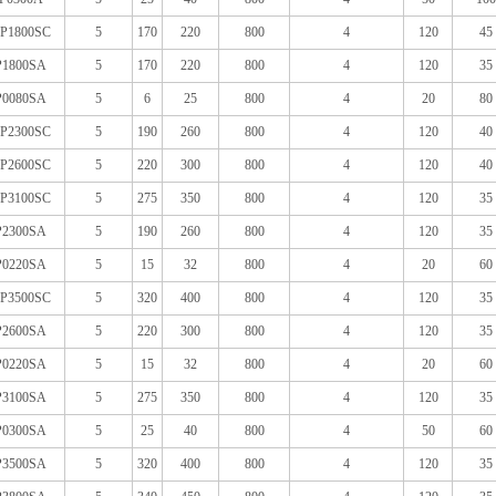
P1800SC
5
170
220
800
4
120
45
P1800SA
5
170
220
800
4
120
35
P0080SA
5
6
25
800
4
20
80
P2300SC
5
190
260
800
4
120
40
P2600SC
5
220
300
800
4
120
40
P3100SC
5
275
350
800
4
120
35
P2300SA
5
190
260
800
4
120
35
P0220SA
5
15
32
800
4
20
60
P3500SC
5
320
400
800
4
120
35
P2600SA
5
220
300
800
4
120
35
P0220SA
5
15
32
800
4
20
60
P3100SA
5
275
350
800
4
120
35
P0300SA
5
25
40
800
4
50
60
P3500SA
5
320
400
800
4
120
35