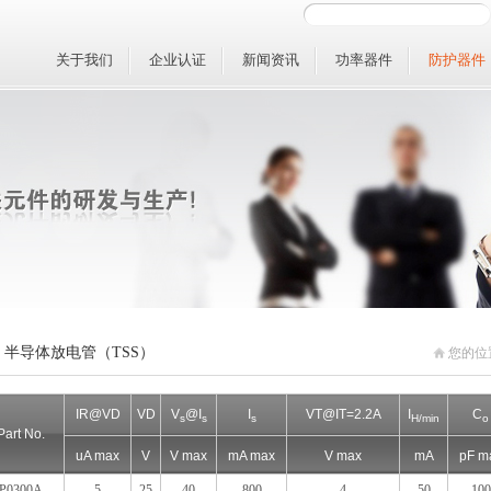
关于我们
企业认证
新闻资讯
功率器件
防护器件
半导体放电管（TSS）
您的位
IR@VD
VD
V
@I
I
VT@IT=2.2A
I
C
s
s
s
H/min
o
Part No.
uA max
V
V max
mA max
V max
mA
pF m
P0300A
5
25
40
800
4
50
100