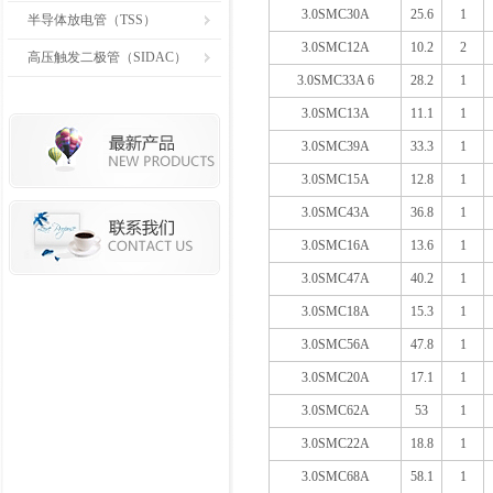
3.0SMC30A
25.6
1
半导体放电管（TSS）
3.0SMC12A
10.2
2
高压触发二极管（SIDAC）
3.0SMC33A 6
28.2
1
3.0SMC13A
11.1
1
3.0SMC39A
33.3
1
3.0SMC15A
12.8
1
3.0SMC43A
36.8
1
3.0SMC16A
13.6
1
3.0SMC47A
40.2
1
3.0SMC18A
15.3
1
3.0SMC56A
47.8
1
3.0SMC20A
17.1
1
3.0SMC62A
53
1
3.0SMC22A
18.8
1
3.0SMC68A
58.1
1